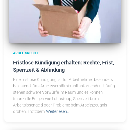
ARBEITSRECHT
Fristlose Kündigung erhalten: Rechte, Frist,
Sperrzeit & Abfindung
Eine fristlose Kündigung ist für Arbeitnehmer besonders
belastend: Das Arbeitsverhältnis soll sofort enden, häufig
stehen schwere Vorwürfe im Raum und es können
finanzielle Folgen wie Lohnstopp, Sperrzeit beim
Arbeitslosengeld oder Probleme beim Arbeitszeugnis
drohen. Trotzdem
Weiterlesen…