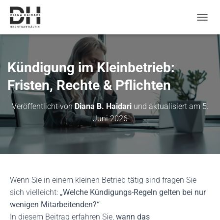
N
a
v
i
g
Kündigung im Kleinbetrieb:
a
t
Fristen, Rechte & Pflichten
i
o
Veröffentlicht von
Diana B. Haidari
und aktualisiert am
5.
n
Juni 2026
u
m
s
c
h
a
l
Wenn Sie in einem kleinen Betrieb tätig sind fragen Sie
t
sich vielleicht:
„Welche Kündigungs-Regeln gelten bei nur
e
n
wenigen Mitarbeitenden?“
In diesem Beitrag erfahren Sie,
wann das