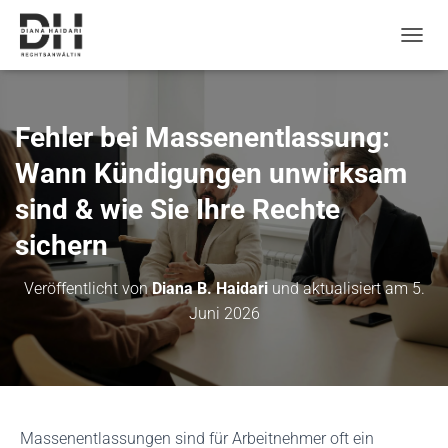
N
a
v
i
g
Fehler bei Massenentlassung:
a
t
Wann Kündigungen unwirksam
i
sind & wie Sie Ihre Rechte
o
n
sichern
u
m
s
Veröffentlicht von
Diana B. Haidari
und aktualisiert am
5.
c
Juni 2026
h
a
l
t
e
n
Massenentlassungen sind für Arbeitnehmer oft ein