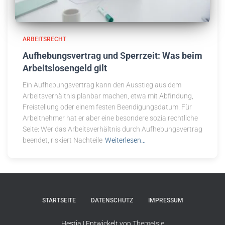
ARBEITSRECHT
Aufhebungsvertrag und Sperrzeit: Was beim
Arbeitslosengeld gilt
Ein Aufhebungsvertrag kann den Ausstieg aus dem
Arbeitsverhältnis planbar machen, etwa mit Abfindung,
Freistellung oder einem festen Beendigungsdatum. Für
Arbeitnehmer hat er aber eine besondere sozialrechtliche
Seite: Wer das Arbeitsverhältnis durch Aufhebungsvertrag
beendet, riskiert Nachteile
Weiterlesen…
STARTSEITE
DATENSCHUTZ
IMPRESSUM
Hestia | Entwickelt von
ThemeIsle