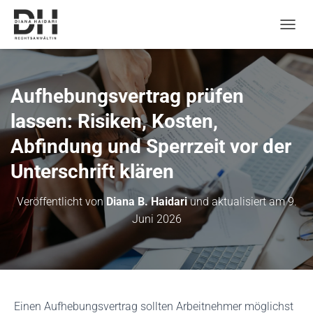
N
a
v
i
g
Aufhebungsvertrag prüfen
a
t
lassen: Risiken, Kosten,
i
Abfindung und Sperrzeit vor der
o
n
Unterschrift klären
u
m
s
Veröffentlicht von
Diana B. Haidari
und aktualisiert am
9.
c
Juni 2026
h
a
l
t
e
n
Einen Aufhebungsvertrag sollten Arbeitnehmer möglichst