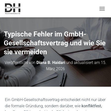
N
a
v
i
g
Typische Fehler im GmbH-
a
t
Gesellschaftsvertrag und wie Sie
i
sie vermeiden
o
n
u
Veröffentlicht von
Diana B. Haidari
und aktualisiert am
15.
m
März 2026
s
c
h
a
l
t
e
Ein GmbH-Gesellschaftsvertrag entscheidet nicht nur über
n
die formale Gründung, sondern darüber, wie
konfliktfest,