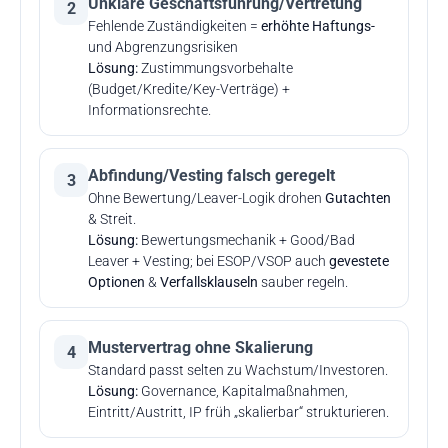
Unklare Geschäftsführung/Vertretung
2
Fehlende Zuständigkeiten =
erhöhte Haftungs-
und Abgrenzungsrisiken
Lösung:
Zustimmungsvorbehalte
(Budget/Kredite/Key-Verträge) +
Informationsrechte.
Abfindung/Vesting falsch geregelt
3
Ohne Bewertung/Leaver-Logik drohen
Gutachten
& Streit.
Lösung:
Bewertungsmechanik + Good/Bad
Leaver + Vesting; bei ESOP/VSOP auch
gevestete
Optionen
&
Verfallsklauseln
sauber regeln.
Mustervertrag ohne Skalierung
4
Standard passt selten zu Wachstum/Investoren.
Lösung:
Governance, Kapitalmaßnahmen,
Eintritt/Austritt, IP früh „skalierbar“ strukturieren.