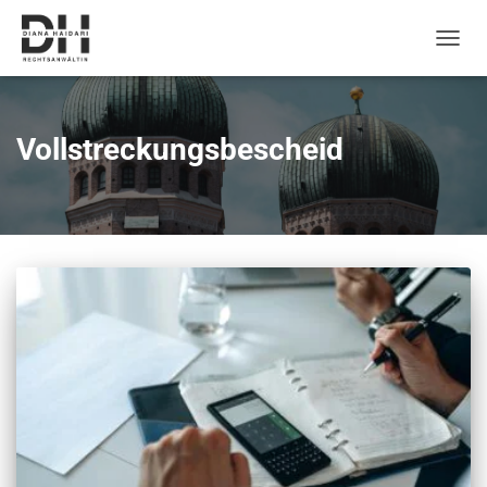
Naviga
umsch
Vollstreckungsbescheid