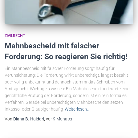
ZIVILRECHT
Mahnbescheid mit falscher
Forderung: So reagieren Sie richtig!
Ein Mahnbescheid mit falscher Forderung sorgt häufig für
Verunsicherung: Die Forderung wirkt unberechtigt, längst bezahlt
oder völlig unbekannt und dennoch stammt das Schreiben vom
Amtsgericht. Wichtig zu wissen: Ein Mahnbescheid bedeutet keine
gerichtliche Prüfung der Forderung, sondern ist ein rein formales
Verfahren. Gerade bei unberechtigten Mahnbescheiden setzen
Inkasso- oder Gläubiger häufig
Weiterlesen…
Von
Diana B. Haidari
, vor
9 Monaten