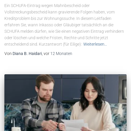
Ein SCHUFA-Eintrag wegen Mahnbescheid oder
Vollstreckungsbescheid kann gravierende Folgen haben, vom
Kreditproblem bis zur Wohnungssuche. In diesem Leitfaden
erfahren Sie, wann Inkasso oder Gläubiger tatsächlich an die
SCHUFA melden dürfen, wie Sie einen negativen Eintrag verhindern
oder löschen und welche Fristen, Rechte und Schritte jetzt
entscheidend sind. Kurzantwort (für Eilige):
Weiterlesen…
Von
Diana B. Haidari
, vor
12 Monaten