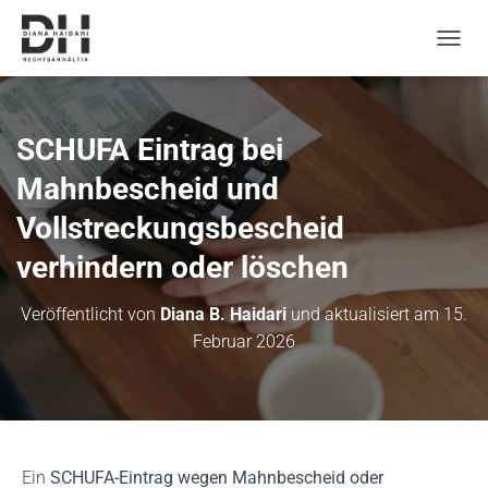
N
a
v
i
g
SCHUFA Eintrag bei
a
t
Mahnbescheid und
i
Vollstreckungsbescheid
o
n
verhindern oder löschen
u
m
s
Veröffentlicht von
Diana B. Haidari
und aktualisiert am
15.
c
Februar 2026
h
a
l
t
e
n
Ein
SCHUFA-Eintrag wegen Mahnbescheid oder