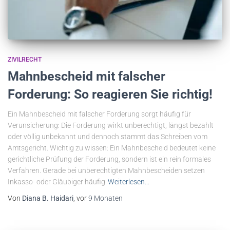
ZIVILRECHT
Mahnbescheid mit falscher
Forderung: So reagieren Sie richtig!
Ein Mahnbescheid mit falscher Forderung sorgt häufig für
Verunsicherung: Die Forderung wirkt unberechtigt, längst bezahlt
oder völlig unbekannt und dennoch stammt das Schreiben vom
Amtsgericht. Wichtig zu wissen: Ein Mahnbescheid bedeutet keine
gerichtliche Prüfung der Forderung, sondern ist ein rein formales
Verfahren. Gerade bei unberechtigten Mahnbescheiden setzen
Inkasso- oder Gläubiger häufig
Weiterlesen…
Von
Diana B. Haidari
, vor
9 Monaten