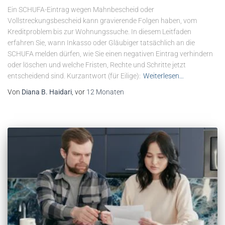
Ein SCHUFA-Eintrag wegen Mahnbescheid oder
Vollstreckungsbescheid kann gravierende Folgen haben, vom
Kreditproblem bis zur Wohnungssuche. In diesem Leitfaden
erfahren Sie, wann Inkasso oder Gläubiger tatsächlich an die
SCHUFA melden dürfen, wie Sie einen negativen Eintrag verhindern
oder löschen und welche Fristen, Rechte und Schritte jetzt
entscheidend sind. Kurzantwort (für Eilige):
Weiterlesen…
Von
Diana B. Haidari
, vor
12 Monaten