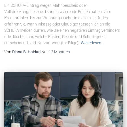
Ein SCHUFA-Eintrag wegen Mahnbescheid oder
Vollstreckungsbescheid kann gravierende Folgen haben, vom
Kreditproblem bis zur Wohnungssuche. In diesem Leitfaden
erfahren Sie, wann Inkasso oder Gläubiger tatsächlich an die
SCHUFA melden dürfen, wie Sie einen negativen Eintrag verhindern
oder löschen und welche Fristen, Rechte und Schritte jetzt
entscheidend sind. Kurzantwort (für Eilige):
Weiterlesen…
Von
Diana B. Haidari
, vor
12 Monaten