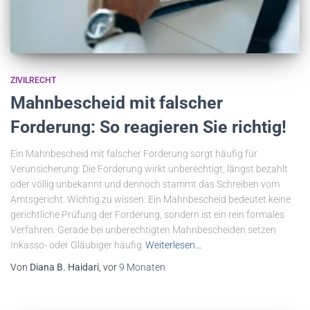
ZIVILRECHT
Mahnbescheid mit falscher
Forderung: So reagieren Sie richtig!
Ein Mahnbescheid mit falscher Forderung sorgt häufig für
Verunsicherung: Die Forderung wirkt unberechtigt, längst bezahlt
oder völlig unbekannt und dennoch stammt das Schreiben vom
Amtsgericht. Wichtig zu wissen: Ein Mahnbescheid bedeutet keine
gerichtliche Prüfung der Forderung, sondern ist ein rein formales
Verfahren. Gerade bei unberechtigten Mahnbescheiden setzen
Inkasso- oder Gläubiger häufig
Weiterlesen…
Von
Diana B. Haidari
, vor
9 Monaten