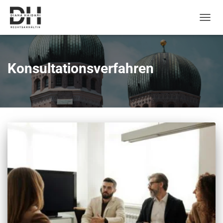
Naviga
umsch
Konsultationsverfahren