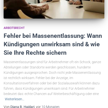
ARBEITSRECHT
Fehler bei Massenentlassung: Wann
Kündigungen unwirksam sind & wie
Sie Ihre Rechte sichern
Massenentlassungen sind für Arbeitnehmer oft ein Schock, ganze
Abteilungen oder Standorte werden geschlossen, hunderte
Kündigungen ausgesprochen. Doch nicht jede Massenentlassung
ist rechtlich wirksam. Fehler bei der Anzeige, im
Konsultationsverfahren oder bei der Sozialauswahl können dazu
führen, dass Kündigungen unwirksam sind. Für Arbeitnehmer
bedeutet das: echte Chancen auf Weiterbeschäftigung oder eine
Weiterlesen…
Von
Diana B. Haidari
, vor
10 Monaten