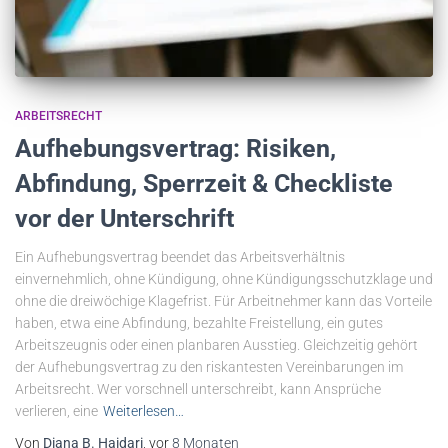
ARBEITSRECHT
Aufhebungsvertrag: Risiken,
Abfindung, Sperrzeit & Checkliste
vor der Unterschrift
Ein Aufhebungsvertrag beendet das Arbeitsverhältnis
einvernehmlich, ohne Kündigung, ohne Kündigungsschutzklage und
ohne die dreiwöchige Klagefrist. Für Arbeitnehmer kann das Vorteile
haben, etwa eine Abfindung, bezahlte Freistellung, ein gutes
Arbeitszeugnis oder einen planbaren Ausstieg. Gleichzeitig gehört
der Aufhebungsvertrag zu den riskantesten Vereinbarungen im
Arbeitsrecht. Wer vorschnell unterschreibt, kann Ansprüche
verlieren, eine
Weiterlesen…
Von
Diana B. Haidari
, vor
8 Monaten