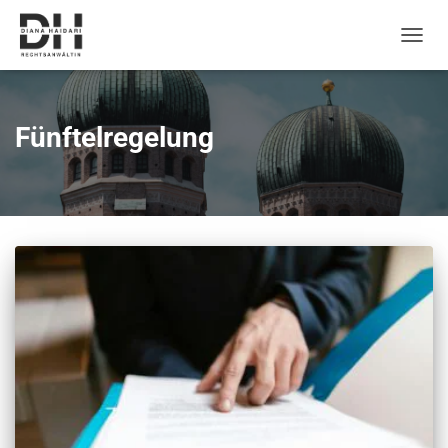
Naviga
umsch
Fünftelregelung