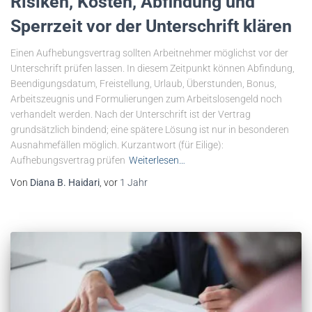
Risiken, Kosten, Abfindung und
Sperrzeit vor der Unterschrift klären
Einen Aufhebungsvertrag sollten Arbeitnehmer möglichst vor der
Unterschrift prüfen lassen. In diesem Zeitpunkt können Abfindung,
Beendigungsdatum, Freistellung, Urlaub, Überstunden, Bonus,
Arbeitszeugnis und Formulierungen zum Arbeitslosengeld noch
verhandelt werden. Nach der Unterschrift ist der Vertrag
grundsätzlich bindend; eine spätere Lösung ist nur in besonderen
Ausnahmefällen möglich. Kurzantwort (für Eilige):
Aufhebungsvertrag prüfen
Weiterlesen…
Von
Diana B. Haidari
, vor
1 Jahr