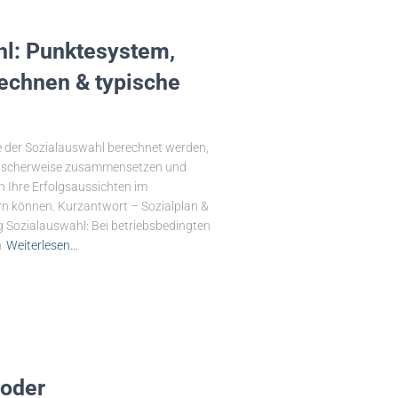
hl: Punktesystem,
echnen & typische
te der Sozialauswahl berechnet werden,
ypischerweise zusammensetzen und
n Ihre Erfolgsaussichten im
n können. Kurzantwort – Sozialplan &
 Sozialauswahl: Bei betriebsbedingten
h
Weiterlesen…
 oder