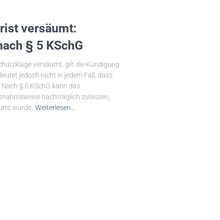
ist versäumt:
nach § 5 KSchG
chutzklage versäumt, gilt die Kündigung
eutet jedoch nicht in jedem Fall, dass
n. Nach § 5 KSchG kann das
snahmsweise nachträglich zulassen,
äumt wurde,
Weiterlesen…