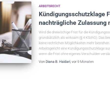
ARBEITSRECHT
Kündigungsschutzklage Fr
nachträgliche Zulassung 
Wird die dreiwöchige Frist für die Kündigungss
grundsätzlich als wirksam (§ 4 KSchG). Das bed
keine rechtlichen Möglichkeiten mehr bestehe
Arbeitsgericht eine Kündigungsschutzklage au
wenn die Frist ohne eigenes Verschulden vers
Von
Diana B. Haidari
, vor
9 Monaten